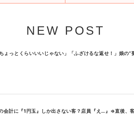
NEW POST
ちょっとくらいいいじゃない」「ふざけるな返せ！」娘の”要
円の会計に『1円玉』しか出さない客？店員『え…』⇒直後、