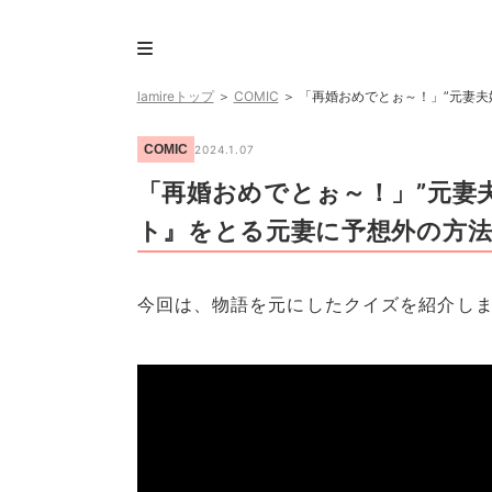
lamireトップ
＞
COMIC
＞
「再婚おめでとぉ～！」”元妻
COMIC
2024.1.07
「再婚おめでとぉ～！」”元妻
ト』をとる元妻に予想外の方法
今回は、物語を元にしたクイズを紹介し