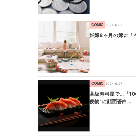
COMIC
2024.6.07
妊娠8ヶ月の嫁に「
COMIC
2024.6.07
高級寿司屋で…『1
便物”に顔面蒼白…