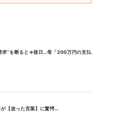
求”を断ると⇒後日…母「200万円の支払
客が【放った言葉】に驚愕…