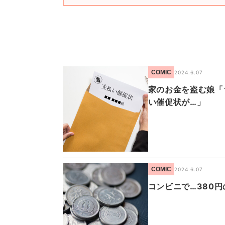
COMIC
2024.6.07
家のお金を盗む娘「
い催促状が…」
COMIC
2024.6.07
コンビニで…380