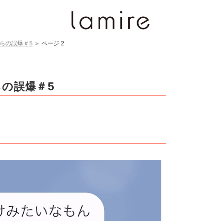
らの誤爆＃5
＞
ページ 2
の誤爆＃5