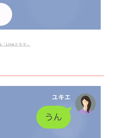
be「Lineドラマ」