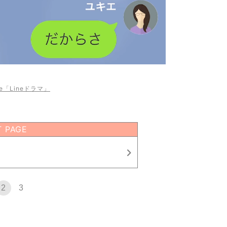
be「Lineドラマ」
T PAGE
2
3