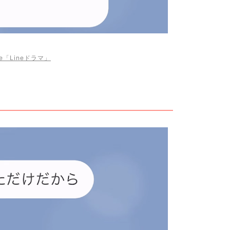
be「Lineドラマ」