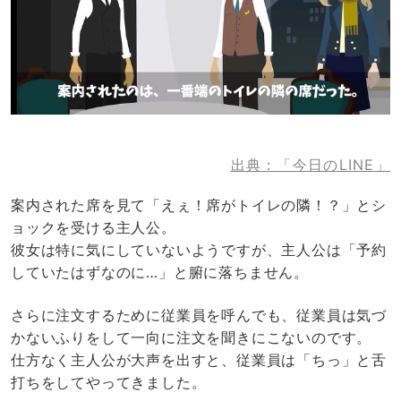
出典：「今日のLINE」
案内された席を見て「えぇ！席がトイレの隣！？」とシ
ョックを受ける主人公。
彼女は特に気にしていないようですが、主人公は「予約
していたはずなのに…」と腑に落ちません。
さらに注文するために従業員を呼んでも、従業員は気づ
かないふりをして一向に注文を聞きにこないのです。
仕方なく主人公が大声を出すと、従業員は「ちっ」と舌
打ちをしてやってきました。