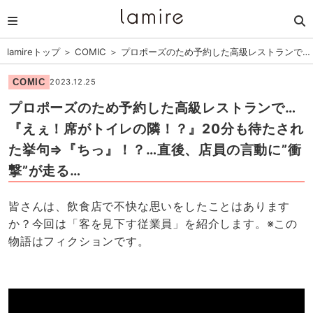
lamireトップ
＞
COMIC
＞
プロポーズのため予約した高級レストランで…
COMIC
2023.12.25
プロポーズのため予約した高級レストランで…
『えぇ！席がトイレの隣！？』20分も待たされ
た挙句⇒『ちっ』！？…直後、店員の言動に”衝
撃”が走る…
皆さんは、飲食店で不快な思いをしたことはあります
か？今回は「客を見下す従業員」を紹介します。※この
物語はフィクションです。