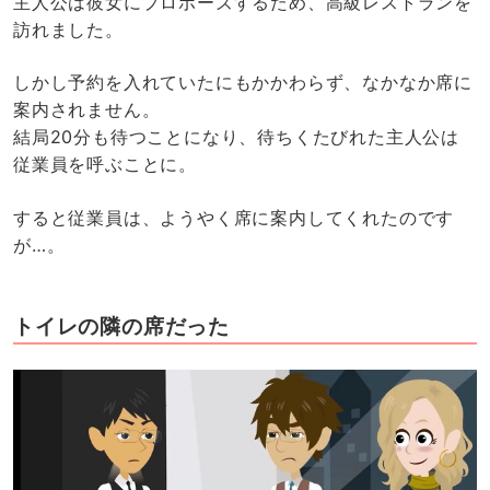
主人公は彼女にプロポーズするため、高級レストランを
訪れました。
しかし予約を入れていたにもかかわらず、なかなか席に
案内されません。
結局20分も待つことになり、待ちくたびれた主人公は
従業員を呼ぶことに。
すると従業員は、ようやく席に案内してくれたのです
が…。
トイレの隣の席だった