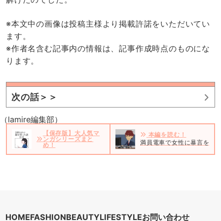
※本文中の画像は投稿主様より掲載許諾をいただいてい
ます。
※作者名含む記事内の情報は、記事作成時点のものにな
ります。
次の話＞＞
（lamire編集部）
【保存版】大人気マ
本編を読む！
ンガシリーズまと
満員電車で女性に暴言を吐く
め！
HOME
FASHION
BEAUTY
LIFESTYLE
お問い合わせ