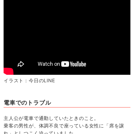
イラスト：今日のLINE
電車でのトラブル
主人公が電車で通勤していたときのこと。
乗客の男性が、体調不良で座っている女性に「席を譲
れ」としつこく迫っていました。