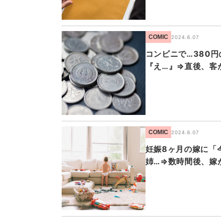
COMIC
2024.6.07
コンビニで…380
『え…』⇒直後、客
COMIC
2024.6.07
妊娠8ヶ月の嫁に「
姉…⇒数時間後、嫁