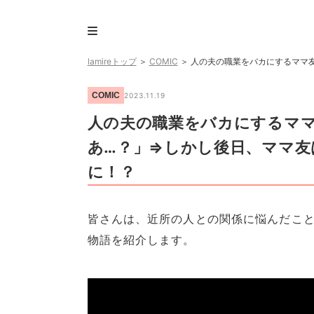
lamireトップ
＞
COMIC
＞
人の夫の職業をバカにするママ友
COMIC
2023.11.19
人の夫の職業をバカにするマ
あ…？」⇒しかし後日、ママ友
に！？
皆さんは、近所の人との関係に悩んだこ
物語を紹介します。