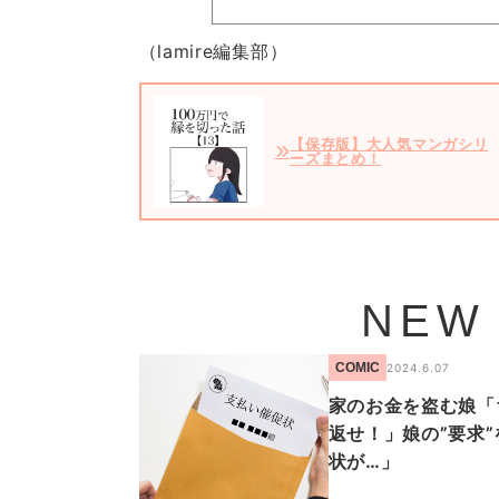
（lamire編集部）
【保存版】大人気マンガシリ
ーズまとめ！
NEW
COMIC
2024.6.07
家のお金を盗む娘「
返せ！」娘の”要求
状が…」