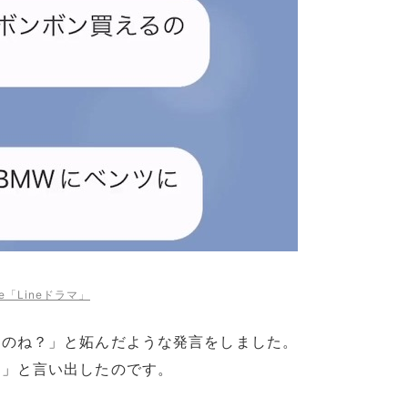
be「Lineドラマ」
るのね？」と妬んだような発言をしました。
！」と言い出したのです。