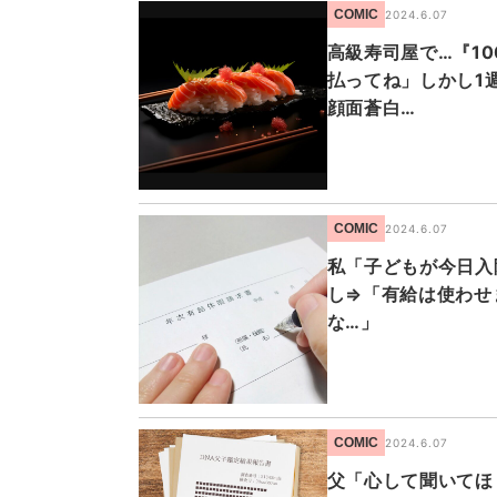
COMIC
2024.6.07
高級寿司屋で…『1
払ってね」しかし1
顔面蒼白…
COMIC
2024.6.07
私「子どもが今日入
し⇒「有給は使わせ
な…」
COMIC
2024.6.07
父「心して聞いてほ