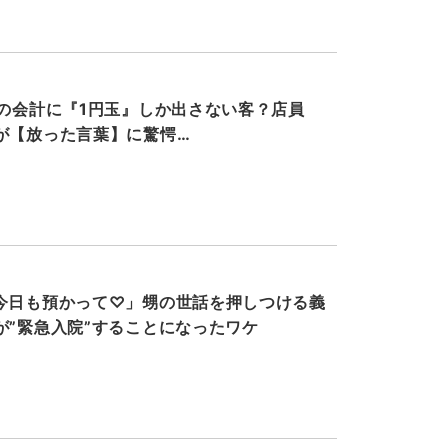
円の会計に『1円玉』しか出さない客？店員
が【放った言葉】に驚愕…
今日も預かって♡」甥の世話を押しつける義
が”緊急入院”することになったワケ