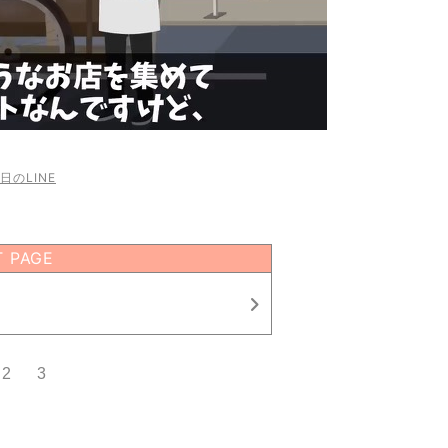
日のLINE
T PAGE
2
3