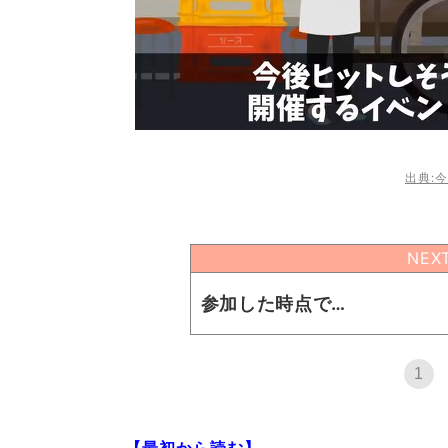
出典:今
NEX
参加した時点で…
1