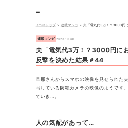
lamireトップ
＞
連載マンガ
＞
夫「電気代3万！？3000円
連載マンガ
2023.10.30
夫「電気代3万！？3000円
反撃を決めた結果＃44
旦那さんからスマホの映像を見せられた
写している防犯カメラの映像のようです
ていき…。
人の気配があって…