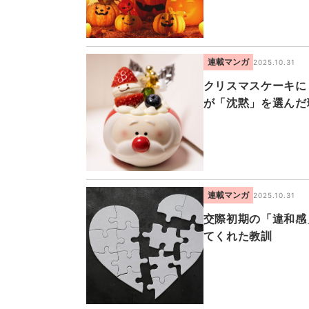
連載マンガ
2025.10.31
クリスマスケーキに
が「沈黙」を選んだ
連載マンガ
2025.10.31
交際初期の「違和感
てくれた教訓