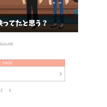
日のLINE
T PAGE
2
3