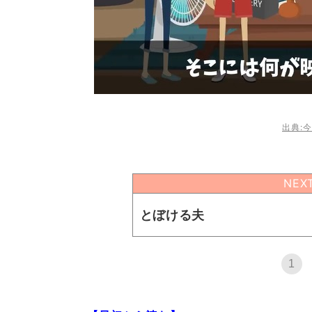
出典:今
NEX
とぼける夫
1