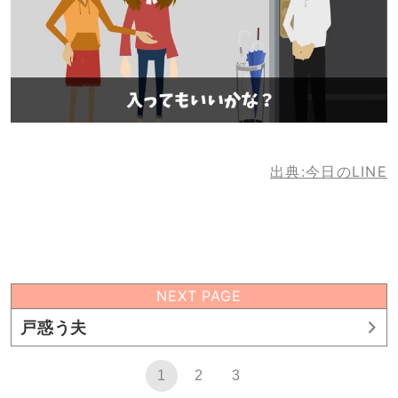
出典:今日のLINE
NEXT PAGE
戸惑う夫
1
2
3