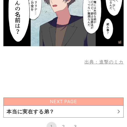
出典：進撃のミカ
NEXT PAGE
本当に実在する弟？
1
2
3