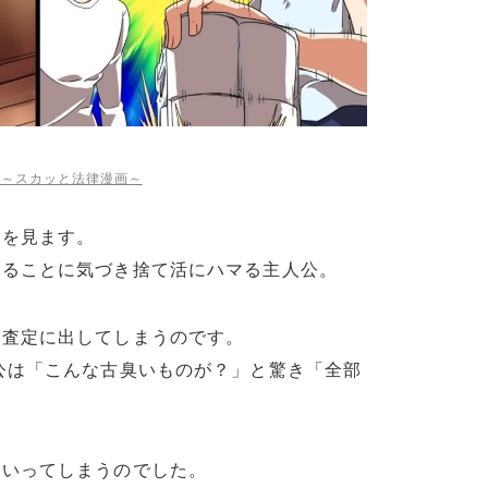
w～スカッと法律漫画～
」を見ます。
まることに気づき捨て活にハマる主人公。
に査定に出してしまうのです。
公は「こんな古臭いものが？」と驚き「全部
ていってしまうのでした。