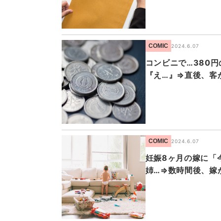
COMIC
2024.6.07
コンビニで…380
『え…』⇒直後、客
COMIC
2024.6.07
妊娠8ヶ月の嫁に「
姉…⇒数時間後、嫁