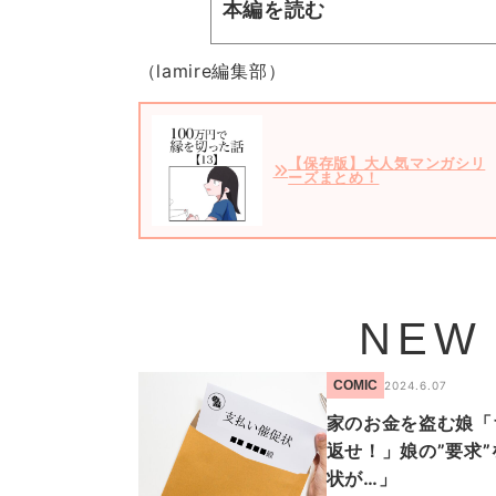
本編を読む
（lamire編集部）
【保存版】大人気マンガシリ
ーズまとめ！
NEW
COMIC
2024.6.07
家のお金を盗む娘「
返せ！」娘の”要求
状が…」