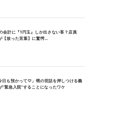
円の会計に『1円玉』しか出さない客？店員
が【放った言葉】に驚愕…
今日も預かって♡」甥の世話を押しつける義
が”緊急入院”することになったワケ