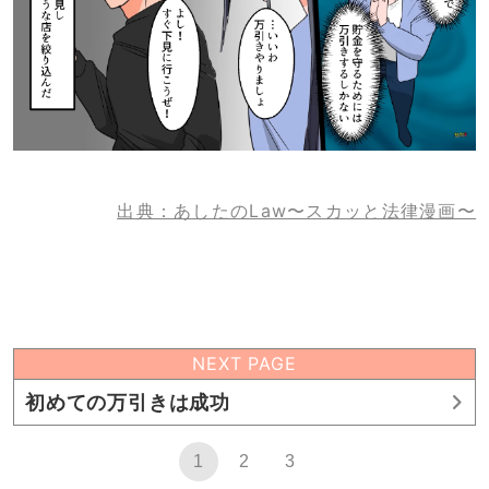
出典：あしたのLaw〜スカッと法律漫画〜
NEXT PAGE
初めての万引きは成功
1
2
3