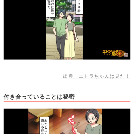
出典：エトラちゃんは見た！
付き合っていることは秘密