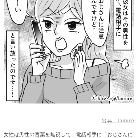
出典：lamire
女性は男性の言葉を無視して、電話相手に「おじさんに