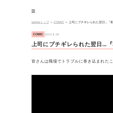
lamireトップ
＞
COMIC
＞
上司にブチギレられた翌日…『
COMIC
2023.8.28
上司にブチギレられた翌日…『
皆さんは職場でトラブルに巻き込まれたこ