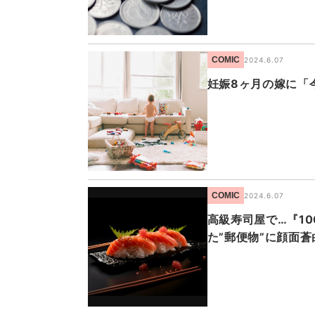
COMIC
2024.6.07
妊娠8ヶ月の嫁に「
COMIC
2024.6.07
高級寿司屋で…『1
た”郵便物”に顔面蒼