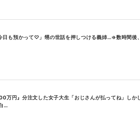
今日も預かって♡」甥の世話を押しつける義姉…⇒数時間後、
000万円』分注文した女子大生「おじさんが払ってね」しか
白…