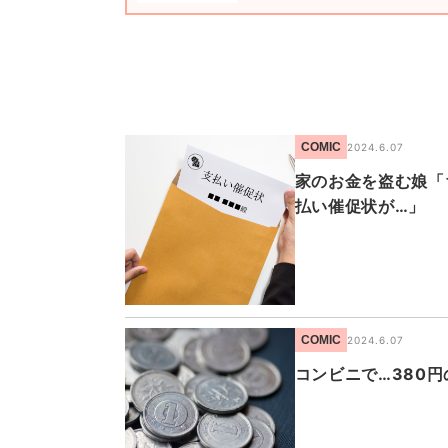
COMIC
2024.6.07
家のお金を盗む娘「
払い催促状が…」
COMIC
2024.6.07
コンビニで…380