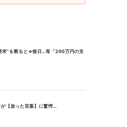
求”を断ると⇒後日…母「200万円の支
客が【放った言葉】に驚愕…