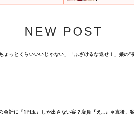
NEW POST
ちょっとくらいいいじゃない」「ふざけるな返せ！」娘の”要
円の会計に『1円玉』しか出さない客？店員『え…』⇒直後、