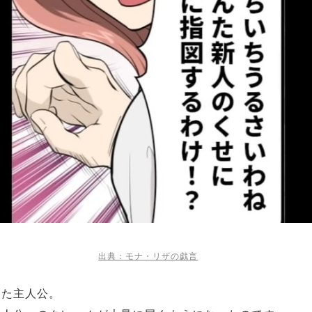
出典：モナ・リザの戯言
った主人公。