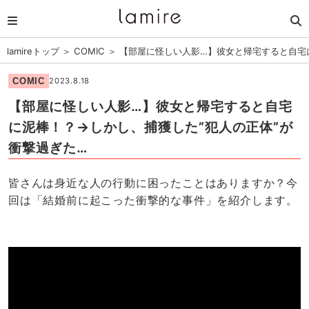
lamireトップ
＞
COMIC
＞
【部屋に怪しい人影…】彼女と帰宅すると自宅
COMIC
2023.8.18
【部屋に怪しい人影…】彼女と帰宅すると自宅
に泥棒！？→しかし、捕獲した”犯人の正体”が
衝撃過ぎた…
皆さんは身近な人の行動に困ったことはありますか？今
回は「結婚前に起こった衝撃的な事件」を紹介します。