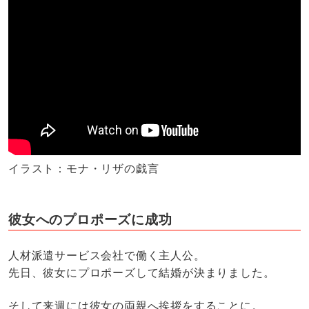
イラスト：モナ・リザの戯言
彼女へのプロポーズに成功
人材派遣サービス会社で働く主人公。
先日、彼女にプロポーズして結婚が決まりました。
そして来週には彼女の両親へ挨拶をすることに。