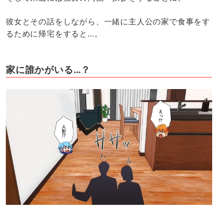
彼女とその話をしながら、一緒に主人公の家で食事をす
るために帰宅をすると…。
家に誰かがいる…？