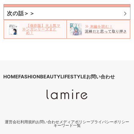
次の話＞＞
【保存版】大人気マ
本編を読む！
ンガシリーズまと
泥棒だと思って取り押さえた
め！
HOME
FASHION
BEAUTY
LIFESTYLE
お問い合わせ
運営会社
利用規約
お問い合わせ
メディアポリシー
プライバシーポリシー
キーワード一覧