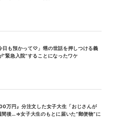
今日も預かって♡」甥の世話を押しつける義
が”緊急入院”することになったワケ
000万円』分注文した女子大生「おじさんが
週間後…⇒女子大生のもとに届いた”郵便物”に