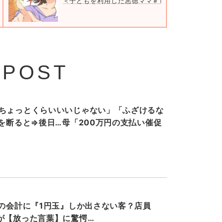
＜子どもを利用した悪徳ママ＃1＞
 POST
ちょっとくらいいいじゃない」「ふざけるな
”を断ると⇒後日…母「200万円の支払い催促
円の会計に『1円玉』しか出さない客？店員
が【放った言葉】に驚愕…