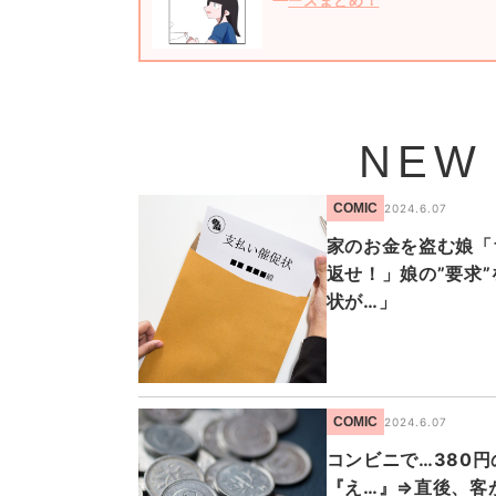
ーズまとめ！
NEW
COMIC
2024.6.07
家のお金を盗む娘「
返せ！」娘の”要求
状が…」
COMIC
2024.6.07
コンビニで…380
『え…』⇒直後、客