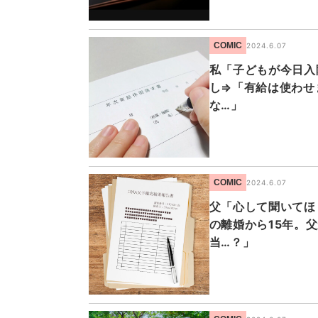
COMIC
2024.6.07
私「子どもが今日入
し⇒「有給は使わせ
な…」
COMIC
2024.6.07
父「心して聞いてほ
の離婚から15年。
当…？」