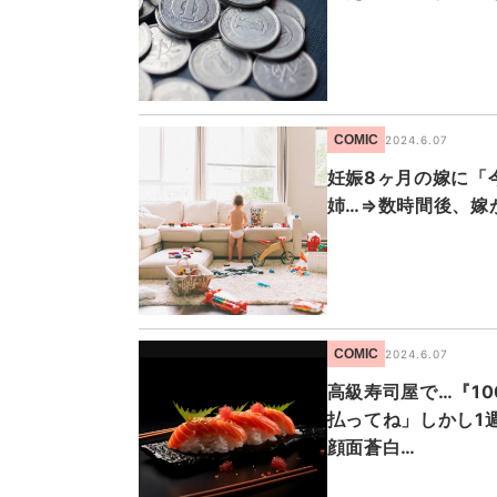
COMIC
2024.6.07
妊娠8ヶ月の嫁に「
姉…⇒数時間後、嫁
COMIC
2024.6.07
高級寿司屋で…『1
払ってね」しかし1
顔面蒼白…