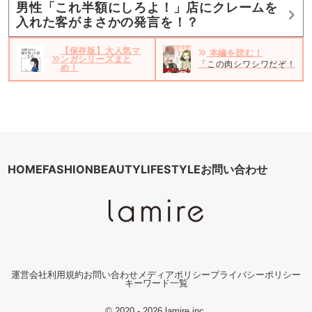
男性「これ半額にしろよ！」店にクレームを
入れた客がまさかの発言を！？
【保存版】大人気マ
本編を読む！
ンガシリーズまと
「この肉シワシワだぞ！」”
め！
HOME
FASHION
BEAUTY
LIFESTYLE
お問い合わせ
運営会社
利用規約
お問い合わせ
メディアポリシー
プライバシーポリシー
キーワード一覧
© 2020 - 2026 lamire inc.