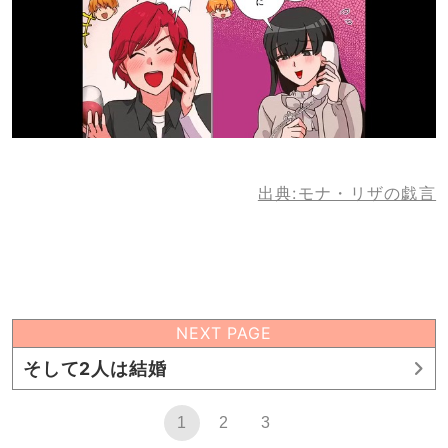
出典:モナ・リザの戯言
NEXT PAGE
そして2人は結婚
1
2
3