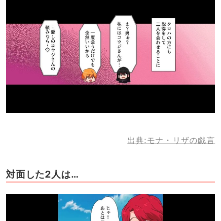
出典:モナ・リザの戯言
対面した2人は…