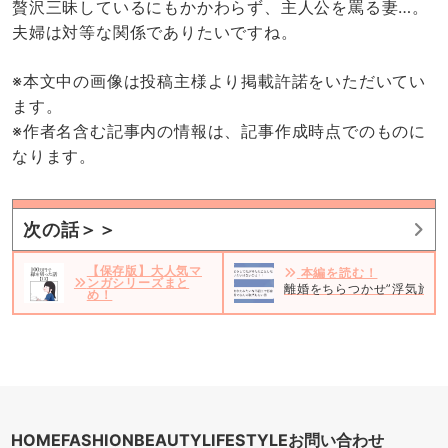
贅沢三昧しているにもかかわらず、主人公を罵る妻…。
夫婦は対等な関係でありたいですね。
※本文中の画像は投稿主様より掲載許諾をいただいてい
ます。
※作者名含む記事内の情報は、記事作成時点でのものに
なります。
次の話＞＞
【保存版】大人気マ
本編を読む！
ンガシリーズまと
離婚をちらつかせ”浮気旅行
め！
HOME
FASHION
BEAUTY
LIFESTYLE
お問い合わせ