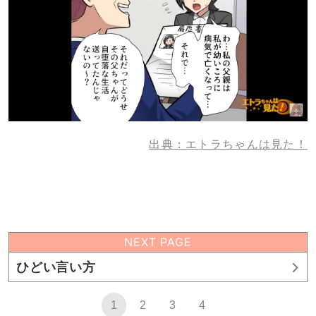
出典：エトラちゃんは見た！
NEXT PAGE
ひどい言い方
1
2
3
4