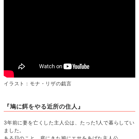
イラスト：モナ・リザの戯言
『鳩に餌をやる近所の住人』
3年前に妻を亡くした主人公は、たった1人で暮らしてい
ました。
ある日のこと、庭にきた鳩にエサをあげた主人公。