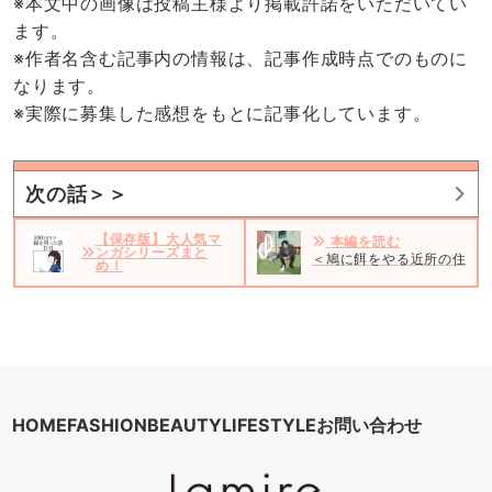
※本文中の画像は投稿主様より掲載許諾をいただいてい
ます。
※作者名含む記事内の情報は、記事作成時点でのものに
なります。
※実際に募集した感想をもとに記事化しています。
次の話＞＞
【保存版】大人気マ
本編を読む
ンガシリーズまと
＜鳩に餌をやる近所の住人＞
め！
HOME
FASHION
BEAUTY
LIFESTYLE
お問い合わせ