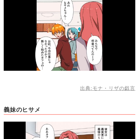
出典:モナ・リザの戯言
義妹のヒサメ