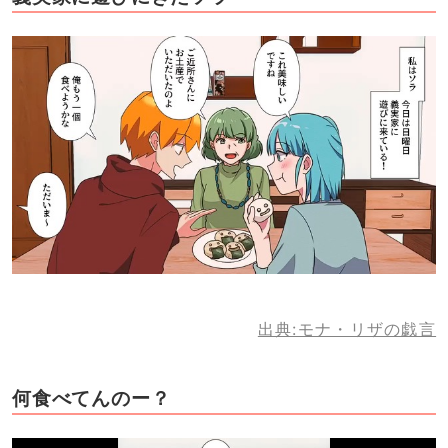
出典:モナ・リザの戯言
何食べてんのー？