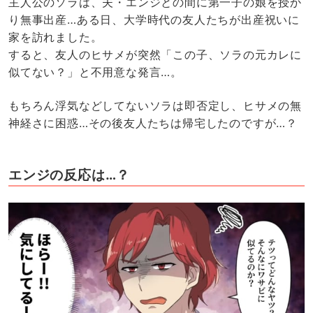
主人公のソラは、夫・エンジとの間に第一子の娘を授か
り無事出産…ある日、大学時代の友人たちが出産祝いに
家を訪れました。
すると、友人のヒサメが突然「この子、ソラの元カレに
似てない？」と不用意な発言…。
もちろん浮気などしてないソラは即否定し、ヒサメの無
神経さに困惑…その後友人たちは帰宅したのですが…？
エンジの反応は…？