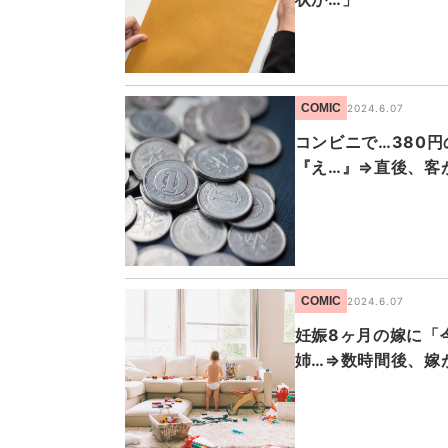
COMIC
2024.6.07
コンビニで…380
『え…』⇒直後、客
COMIC
2024.6.07
妊娠8ヶ月の嫁に「
姉…⇒数時間後、嫁