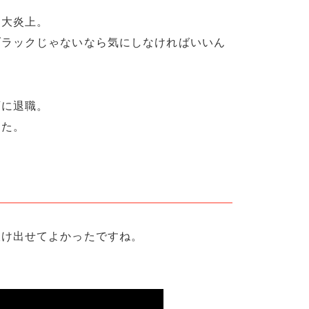
は大炎上。
ブラックじゃないなら気にしなければいいん
。
斉に退職。
した。
抜け出せてよかったですね。