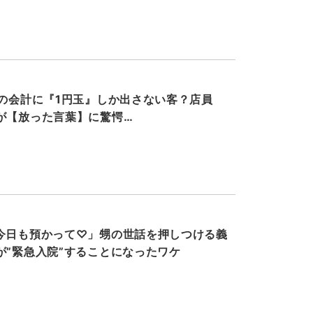
円の会計に『1円玉』しか出さない客？店員
が【放った言葉】に驚愕…
今日も預かって♡」甥の世話を押しつける義
が”緊急入院”することになったワケ