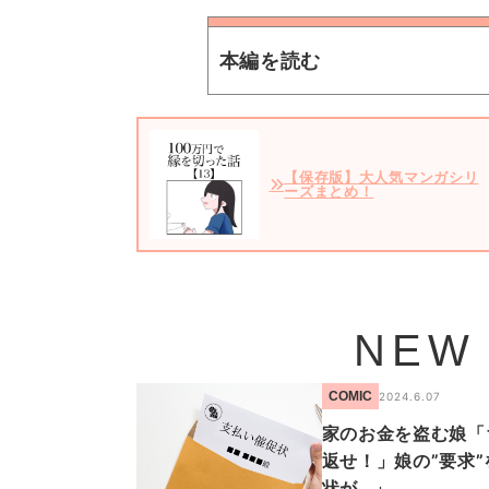
本編を読む
【保存版】大人気マンガシリ
ーズまとめ！
NEW
COMIC
2024.6.07
家のお金を盗む娘「
返せ！」娘の”要求
状が…」