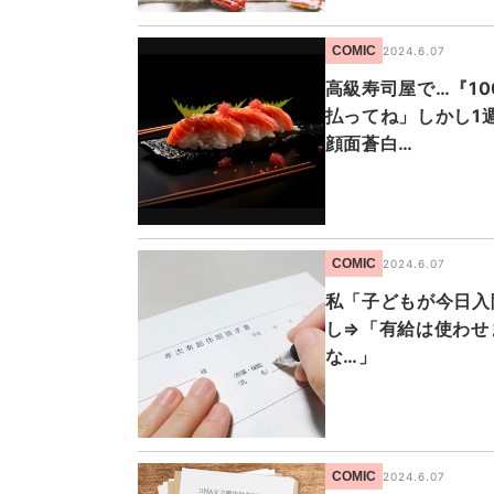
COMIC
2024.6.07
高級寿司屋で…『1
払ってね」しかし1
顔面蒼白…
COMIC
2024.6.07
私「子どもが今日入
し⇒「有給は使わせ
な…」
COMIC
2024.6.07