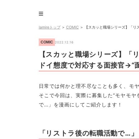
lamireトップ
＞
COMIC
＞
【スカッと職場シリーズ】「リス
COMIC
2022.12.16
【スカッと職場シリーズ】「
ドイ態度で対応する面接官→“
日常では何かと理不尽なことも多く、モ
そこで今回は、実際に募集した“モヤモヤ
で…」を漫画にしてご紹介します！
「リストラ後の転職活動で…」