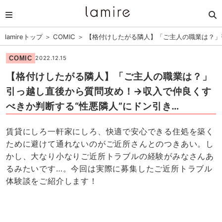
lamireトップ
＞
COMIC
＞
【格付けしたがる隣人】「ご主人の職業は？」
COMIC
2022.12.15
【格付けしたがる隣人】「ご主人の職業は？」
引っ越し直後から質問攻め！→収入で仲良くす
べきか判断する“性悪隣人”にドン引き…
賃貸にしろ一軒家にしろ、快適で安心できる住処を築く
ために避けて通れないのがご近所さんとのつきあい。し
かし、大なり小なりご近所トラブルの経験がみなさんあ
るみたいです…。今回は実際に募集したご近所トラブル
体験談をご紹介します！