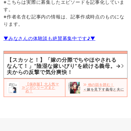
※こちらは実際に募集したエピソードを記事化していま
す。
※作者名含む記事内の情報は、記事作成時点のものにな
ります。
▼みなさんの体験談も絶賛募集中です♪▼
【スカッと！】「嫁の分際でちやほやされる
なんて！」”陰湿な嫁いびり”を続ける義母。→
夫からの反撃で気分爽快！
【保存版】大人気マ
他の話を読む！
ンガシリーズまと
＜嫁を見下す義母と夫に堪忍
め！