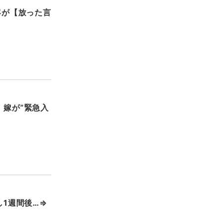
客が【放った言
、嫁が”緊急入
し1週間後…⇒