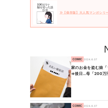
【保存版】大人気マンガシリ
COMIC
2024.6.07
家のお金を盗む娘「
⇒後日…母「200
COMIC
2024.6.07