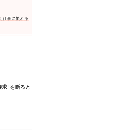
ん仕事に慣れるも、“思わぬトラブル”が…？＜理不尽なクレームをつける
要求”を断ると