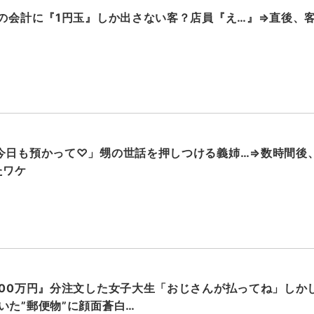
円の会計に『1円玉』しか出さない客？店員『え…』⇒直後、
今日も預かって♡」甥の世話を押しつける義姉…⇒数時間後
たワケ
000万円』分注文した女子大生「おじさんが払ってね」しか
いた”郵便物”に顔面蒼白…