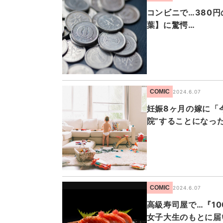
コンビニで…380
葉】に驚愕…
COMIC
2024.6.07
妊娠8ヶ月の嫁に「
院”することになっ
COMIC
2024.6.07
高級寿司屋で…『1
女子大生のもとに届