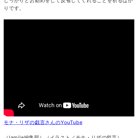
しっかりとお勤めをして反省してくれることを祈るばか
りです。
モナ・リザの戯言さんのYouTube
（lamile編集部）（イラスト／モナ・リザの戯言）