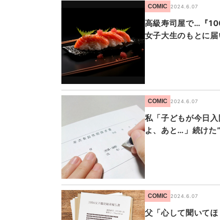
COMIC
2024.6.07
高級寿司屋で…『1
女子大生のもとに届
COMIC
2024.6.07
私「子どもが今日入
よ、あと…」続けた
COMIC
2024.6.07
父「心して聞いてほ