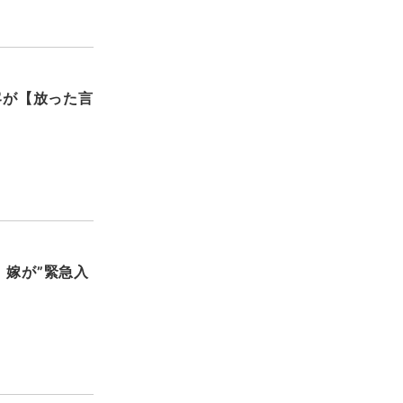
客が【放った言
、嫁が”緊急入