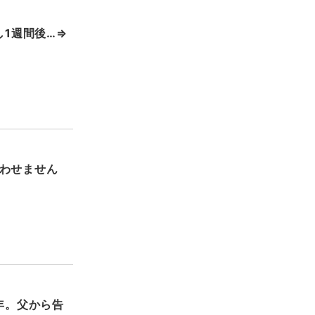
し1週間後…⇒
わせません
年。父から告