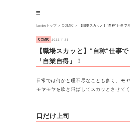
lamireトップ
＞
COMIC
＞
【職場スカッと】”自称”仕事で
COMIC
2022.11.18
【職場スカッと】”自称”仕事
「自業自得」！
日常では何かと理不尽なことも多く、モヤ
モヤモヤを吹き飛ばしてスカッとさせて
口だけ上司