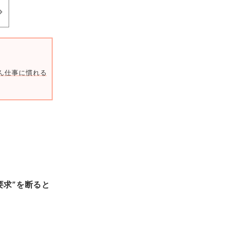
ん仕事に慣れるも、“思わぬトラブル”が…？＜理不尽なクレームをつける
要求”を断ると