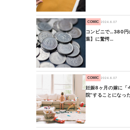
COMIC
2024.6.07
コンビニで…380
葉】に驚愕…
COMIC
2024.6.07
妊娠8ヶ月の嫁に「
院”することになっ