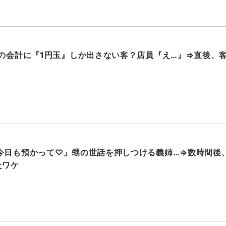
円の会計に『1円玉』しか出さない客？店員『え…』⇒直後、
今日も預かって♡」甥の世話を押しつける義姉…⇒数時間後
たワケ