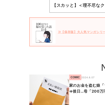
【スカッと】＜理不尽なク
【保存版】大人気マンガシリ
COMIC
2024.6.07
家のお金を盗む娘「
⇒後日…母「200