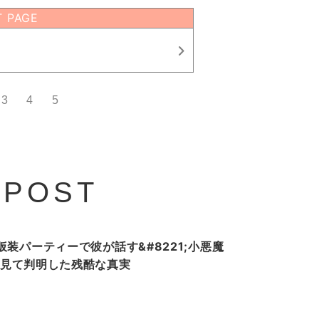
T PAGE
3
4
5
 POST
装パーティーで彼が話す&#8221;小悪魔
ホを見て判明した残酷な真実