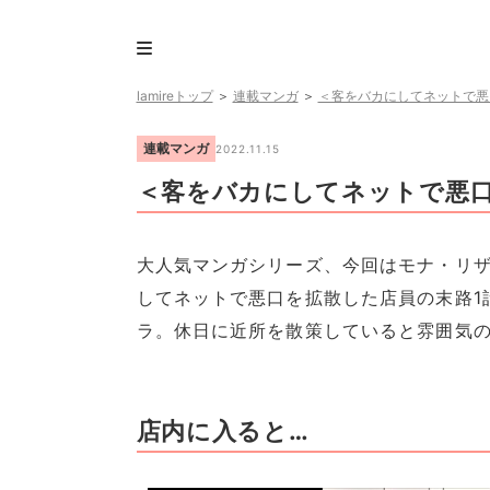
lamireトップ
＞
連載マンガ
＞
＜客をバカにしてネットで悪
連載マンガ
2022.11.15
＜客をバカにしてネットで悪口
大人気マンガシリーズ、今回はモナ・リ
してネットで悪口を拡散した店員の末路1
ラ。休日に近所を散策していると雰囲気
店内に入ると…