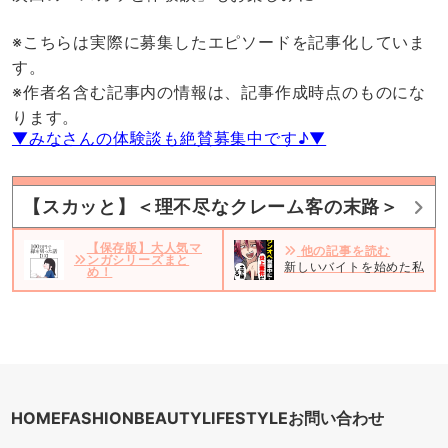
※こちらは実際に募集したエピソードを記事化していま
す。
※作者名含む記事内の情報は、記事作成時点のものにな
ります。
▼みなさんの体験談も絶賛募集中です♪▼
【スカッと】＜理不尽なクレーム客の末路＞
【保存版】大人気マ
他の記事を読む
ンガシリーズまと
新しいバイトを始めた私。だ
め！
HOME
FASHION
BEAUTY
LIFESTYLE
お問い合わせ