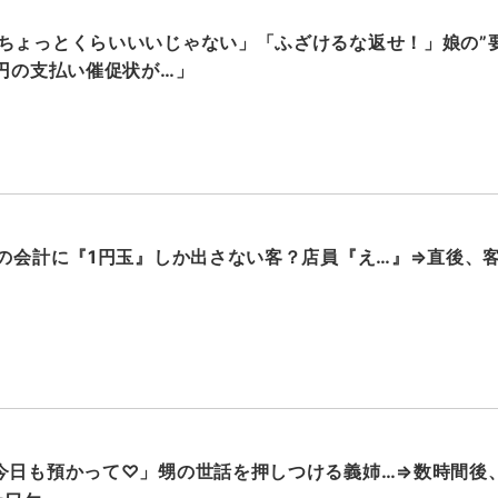
ちょっとくらいいいじゃない」「ふざけるな返せ！」娘の”
万円の支払い催促状が…」
円の会計に『1円玉』しか出さない客？店員『え…』⇒直後、
今日も預かって♡」甥の世話を押しつける義姉…⇒数時間後