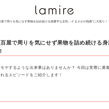
屋で周りを気にせず果物を詰め続ける身勝手な女性…→“まさかの指摘”に大焦り！
八百屋で周りを気にせず果物を詰め続ける身
！
モヤするような出来事はありませんか？ 今回は実際に募
くれるエピソードをご紹介します！