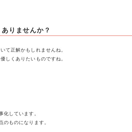
、ありませんか？
おいて正解かもしれませんね。
て優しくありたいものですね。
事化しています。
点のものになります。