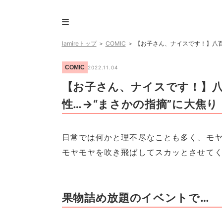
lamireトップ
＞
COMIC
＞
【お子さん、ナイスです！】八百
COMIC
2022.11.04
【お子さん、ナイスです！】
性…→“まさかの指摘”に大焦り
日常では何かと理不尽なことも多く、モヤ
モヤモヤを吹き飛ばしてスカッとさせて
果物詰め放題のイベントで…