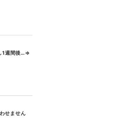
し1週間後…⇒
わせません