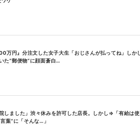
たワケ
000万円』分注文した女子大生「おじさんが払ってね」しか
いた”郵便物”に顔面蒼白…
院しました」渋々休みを許可した店長。しかし⇒「有給は使
”言葉”に「そんな…」