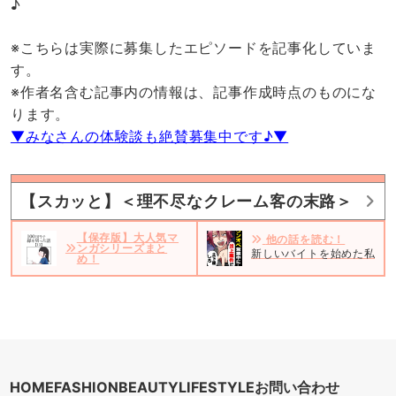
♪
※こちらは実際に募集したエピソードを記事化していま
す。
※作者名含む記事内の情報は、記事作成時点のものにな
ります。
▼みなさんの体験談も絶賛募集中です♪▼
【スカッと】＜理不尽なクレーム客の末路＞
【保存版】大人気マ
他の話を読む！
ンガシリーズまと
新しいバイトを始めた私。だ
め！
HOME
FASHION
BEAUTY
LIFESTYLE
お問い合わせ