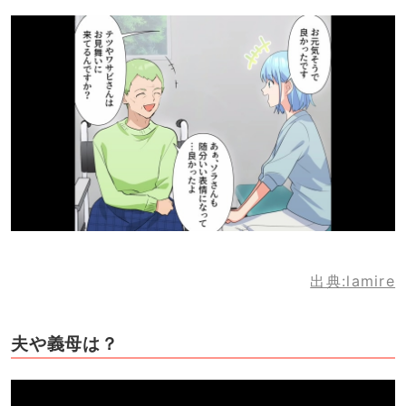
出典:lamire
夫や義母は？