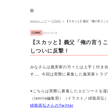
lamireトップ
＞
COMIC
＞
【スカッと】義父「俺の言うこと
COMIC
2022.10.18
【スカッと】義父「俺の言うこ
しついに反撃！
みなさんは義実家の方々とは上手く付き合
す…。今回は実際に募集した義実家トラブ
※こちらは実際に募集したエピソードを漫
（lamire編集部）（イラスト／緋龍高弘
緋龍高弘さんのTwitter