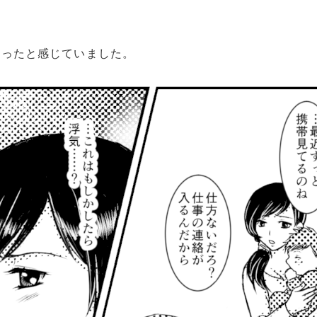
なったと感じていました。