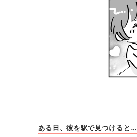
ある日、彼を駅で見つけると…