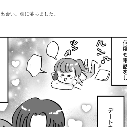
と出会い。恋に落ちました。