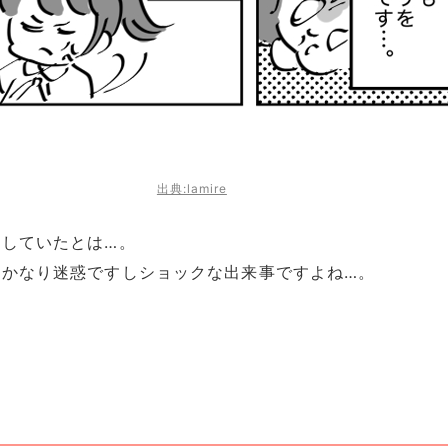
出典:lamire
していたとは…。
、かなり迷惑ですしショックな出来事ですよね…。