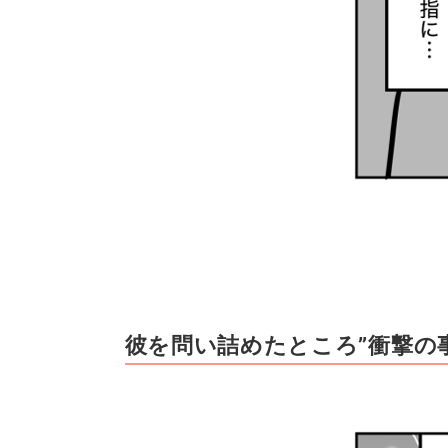
彼を問い詰めたところ”衝撃の