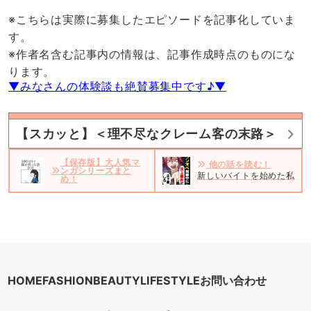
※こちらは実際に募集したエピソードを記事化していま
す。
※作者名含む記事内の情報は、記事作成時点のものにな
ります。
▼みなさんの体験談も絶賛募集中です♪▼
【スカッと】＜理不尽なクレーム客の末路＞
【保存版】大人気マ
他の話を読む！
ンガシリーズまと
新しいバイトを始めた私。だ
め！
HOME
FASHION
BEAUTY
LIFESTYLE
お問い合わせ