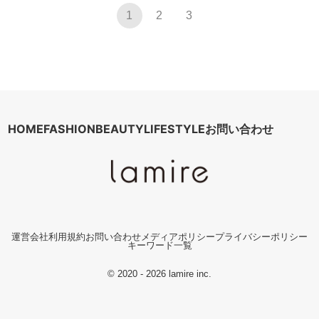
1
2
3
HOME
FASHION
BEAUTY
LIFESTYLE
お問い合わせ
運営会社
利用規約
お問い合わせ
メディアポリシー
プライバシーポリシー
キーワード一覧
© 2020 - 2026 lamire inc.