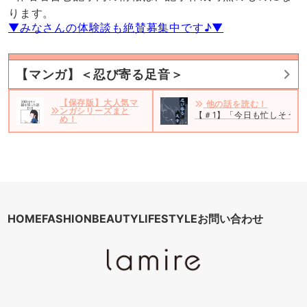
ります。
▼みなさんの体験談も絶賛募集中です♪▼
【マンガ】＜忍び寄る足音＞
【保存版】大人気マ
他の話を読む！
ンガシリーズまと
【＃1】「今日も忙しそうだ
め！
HOME
FASHION
BEAUTY
LIFESTYLE
お問い合わせ