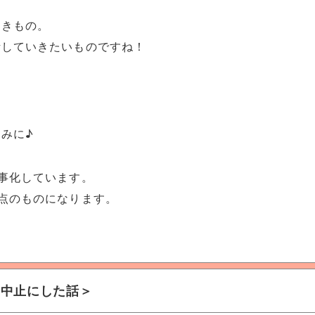
つきもの。
活していきたいものですね！
。
みに♪
事化しています。
点のものになります。
を中止にした話＞