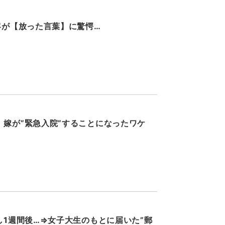
客が【放った言葉】に驚愕…
嫁が”緊急入院”することになったワケ
し1週間後…⇒女子大生のもとに届いた”郵