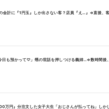
円の会計に『1円玉』しか出さない客？店員『え…』⇒直後、
今日も預かって♡」甥の世話を押しつける義姉…⇒数時間後、
000万円』分注文した女子大生「おじさんが払ってね」しか