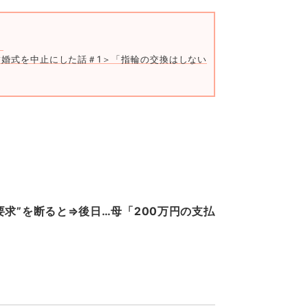
！
婚式を中止にした話＃1＞「指輪の交換はしないみたいよ？」いとこの結
求”を断ると⇒後日…母「200万円の支払