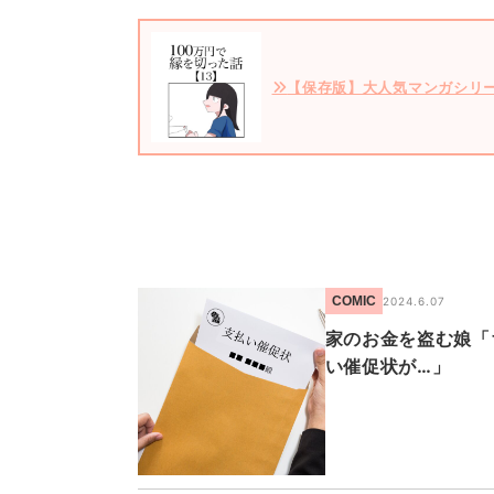
【保存版】大人気マンガシリ
COMIC
2024.6.07
家のお金を盗む娘「
い催促状が…」