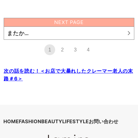
NEXT PAGE
またか…
1
2
3
4
次の話を読む！＜お店で大暴れしたクレーマー老人の末
路＃6＞
HOME
FASHION
BEAUTY
LIFESTYLE
お問い合わせ