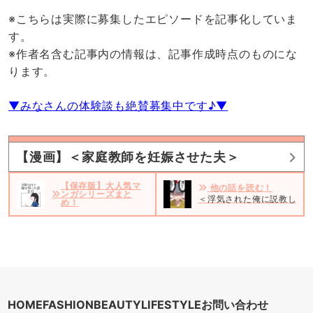
※こちらは実際に募集したエピソードを記事化していま
す。
※作者名含む記事内の情報は、記事作成時点のものにな
ります。
▼みなさんの体験談も絶賛募集中です♪▼
【漫画】＜家庭教師を妊娠させた夫＞
【保存版】大人気マ
他の話を読む！
ンガシリーズまと
＜浮気された俺に説教した女
め！
HOME
FASHION
BEAUTY
LIFESTYLE
お問い合わせ