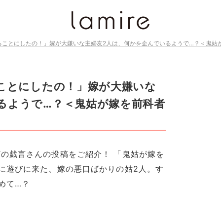
めることにしたの！」嫁が大嫌いな主婦友2人は、何かを企んでいるようで…？＜鬼姑
ることにしたの！」嫁が大嫌いな
るようで…？＜鬼姑が嫁を前科者
の戯言さんの投稿をご紹介！ 「鬼姑が嫁を
に遊びに来た、嫁の悪口ばかりの姑2人。す
めて…？