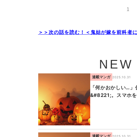
1
＞＞次の話を読む！＜鬼姑が嫁を前科者に
NEW
連載マンガ
2025.10.31
「何かおかしい…」仮
&#8221;。スマ
連載マンガ
2025.10.31