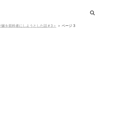
が嫁を前科者にしようとした話＃3＞
＞
ページ 3