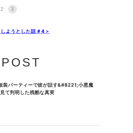
2
3
しようとした話＃4＞
 POST
装パーティーで彼が話す&#8221;小悪魔
ホを見て判明した残酷な真実