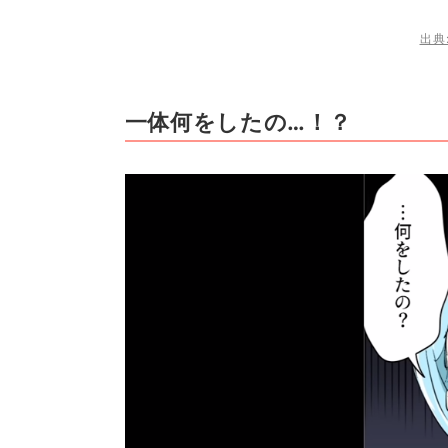
出典:
一体何をしたの…！？