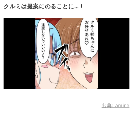
クルミは提案にのることに…！
出典:lamire