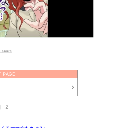
lamire
T PAGE
2