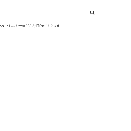
マ友たち…！一体どんな目的が！？＃6