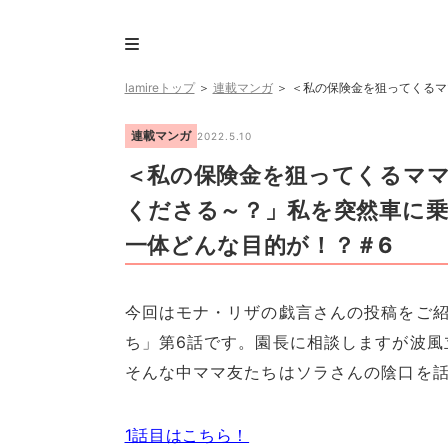
lamireトップ
＞
連載マンガ
＞
＜私の保険金を狙ってくるマ
連載マンガ
2022.5.10
＜私の保険金を狙ってくるマ
くださる～？」私を突然車に乗
一体どんな目的が！？＃6
今回はモナ・リザの戯言さんの投稿をご紹
ち」第6話です。園長に相談しますが波風
そんな中ママ友たちはソラさんの陰口を
1話目はこちら！