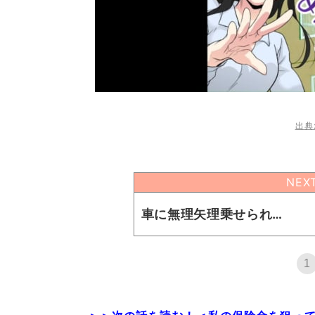
出典:
NEX
車に無理矢理乗せられ…
1