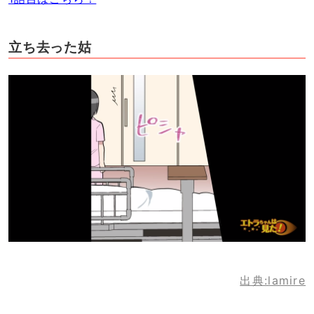
立ち去った姑
出典:lamire