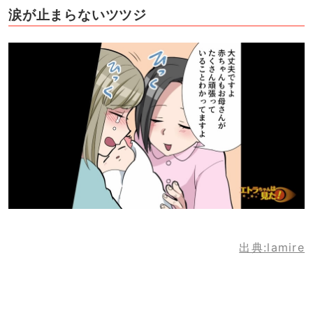
涙が止まらないツツジ
出典:lamire