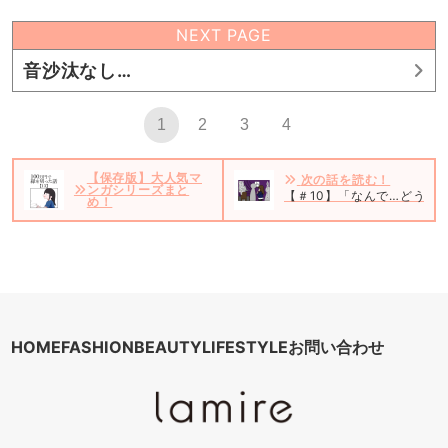
NEXT PAGE
音沙汰なし…
1
2
3
4
【保存版】大人気マ
次の話を読む！
ンガシリーズまと
【＃10】「なんで…どうし
め！
HOME
FASHION
BEAUTY
LIFESTYLE
お問い合わせ