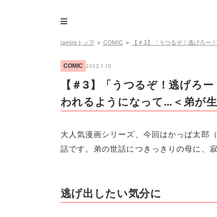
lamireトップ
＞
COMIC
＞
【＃3】「うつるぞ！逃げろー！
COMIC
2022.1.10
【＃3】「うつるぞ！逃げろー
われるようになって…＜弟が生
大人気漫画シリーズ、今回はかっぱ太郎（＠
話です。弟の世話につきっきりの母に、寂
逃げ出したい気分に