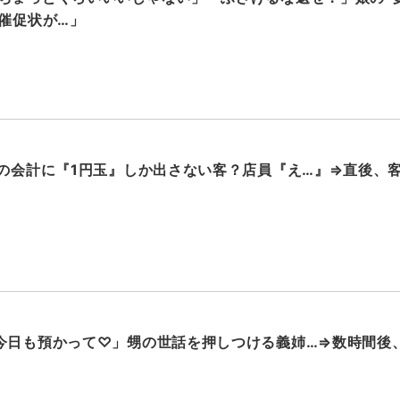
い催促状が…」
円の会計に『1円玉』しか出さない客？店員『え…』⇒直後、
今日も預かって♡」甥の世話を押しつける義姉…⇒数時間後、