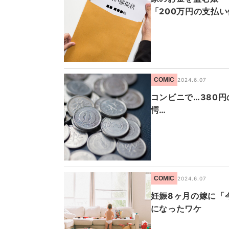
「200万円の支払
COMIC
2024.6.07
コンビニで…380
愕…
COMIC
2024.6.07
妊娠8ヶ月の嫁に「
になったワケ