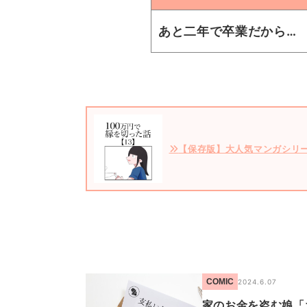
あと二年で卒業だから…
【保存版】大人気マンガシリ
COMIC
2024.6.07
家のお金を盗む娘「