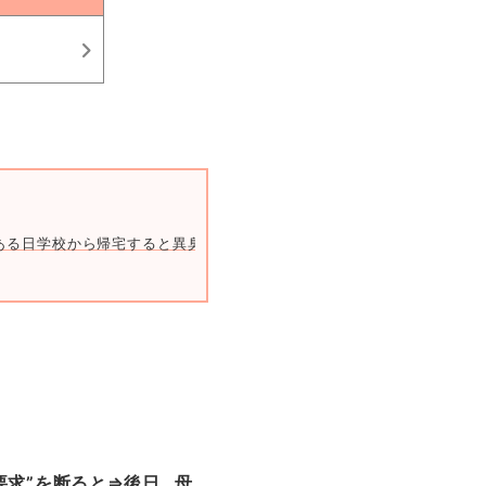
ある日学校から帰宅すると異臭が。壁には“小さな手形”がたくさんあって
求”を断ると⇒後日…母