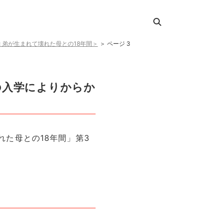
弟が生まれて壊れた母との18年間＞
＞
ページ 3
の入学によりからか
れた母との18年間」第3