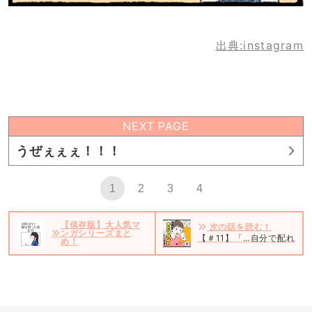
出典:instagram
NEXT PAGE
うぜぇぇぇ！！！
1
2
3
4
【保存版】大人気マ
次の話を読む！
ンガシリーズまと
【＃11】「…自分で配れば
め！