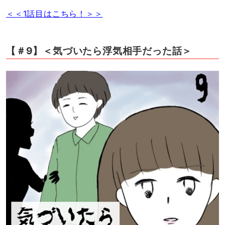
＜＜1話目はこちら！＞＞
【＃9】＜気づいたら浮気相手だった話＞