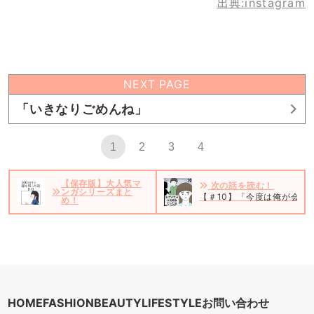
出典:instagram
NEXT PAGE
「いきなりごめんね」
1
2
3
4
【保存版】大人気マ
次の話を読む！
ンガシリーズまと
【＃10】「今度は俺が会い
め！
HOME
FASHION
BEAUTY
LIFESTYLE
お問い合わせ